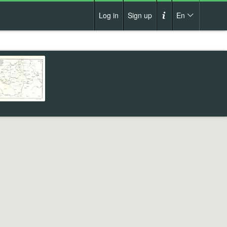
Log in
Sign up
En
Cs
How it works?
De
Terms and conditions
En
Privacy policy
Pl
Contact us