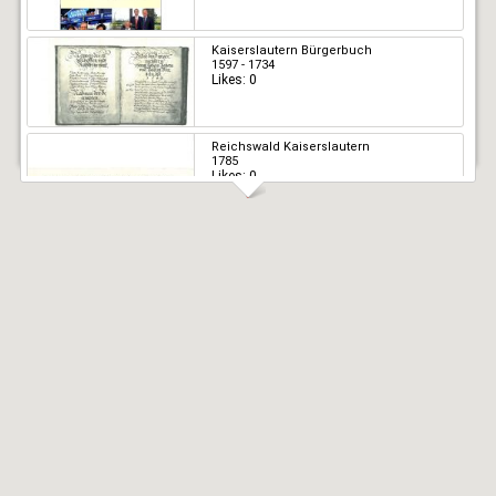
Kaiserslautern Bürgerbuch
1597 - 1734
Likes: 0
Reichswald Kaiserslautern
1785
Likes: 0
Stadtplan Kaiserslautern
1906
Likes: 0
General-Synode
Kaiserslautern 1818
Likes: 0
Reichswald Kaiserslautern
1785
Likes: 0