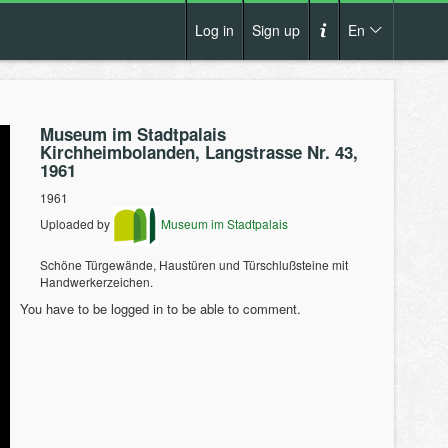
Log in
Sign up
En
Cs
How it works?
De
Museum im Stadtpalais
Terms and conditions
Kirchheimbolanden, Langstrasse Nr. 43,
En
1961
Privacy policy
1961
Pl
Contact us
Uploaded by
Museum im Stadtpalais
Schöne Türgewände, Haustüren und Türschlußsteine mit
Handwerkerzeichen.
You have to be logged in to be able to comment.