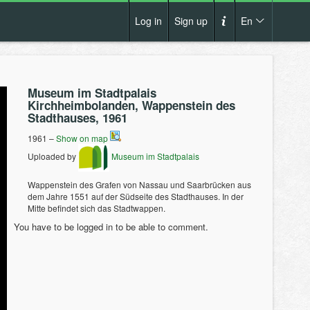
Log in
Sign up
En
Cs
How it works?
De
Museum im Stadtpalais
Terms and conditions
Kirchheimbolanden, Wappenstein des
En
Stadthauses, 1961
Privacy policy
Pl
1961 –
Show on map
Contact us
Uploaded by
Museum im Stadtpalais
Wappenstein des Grafen von Nassau und Saarbrücken aus
dem Jahre 1551 auf der Südseite des Stadthauses. In der
Mitte befindet sich das Stadtwappen.
You have to be logged in to be able to comment.