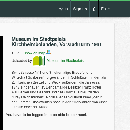
Log in
Sign up
En
Cs
How it works?
De
Museum im Stadtpalais
Terms and conditions
Kirchheimbolanden, Vorstadtturm 1961
En
Privacy policy
1961 –
Show on map
Pl
Uploaded by
Museum im Stadtpalais
Contact us
Schloßstrasse Nr 1 und 3 - ehemalige Brauerei und
Wirtschaft Schlosser. Torgewände mit Schlußstein in den als
Zunftzeichen Bretzel und Weck, außerdem die Jahreszahl
1717 eingehauen ist. Der damalige Besitzer Franz Hotter
war Bäcker und Gastwirt und das Gasthaus hieß zu den
"Drey Reichskronen". Nordseitedes Vorstadtturmes, der in
den unteren Stockwerken noch in den 20er Jahren von einer
Familie bewohnt wurde.
You have to be logged in to be able to comment.